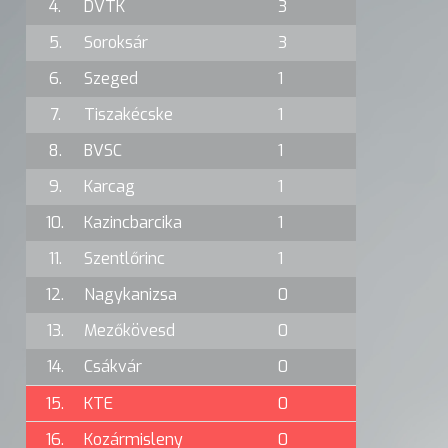
4.
DVTK
3
5.
Soroksár
3
6.
Szeged
1
7.
Tiszakécske
1
8.
BVSC
1
9.
Karcag
1
10.
Kazincbarcika
1
11.
Szentlőrinc
1
12.
Nagykanizsa
0
13.
Mezőkövesd
0
14.
Csákvár
0
15.
KTE
0
16.
Kozármisleny
0