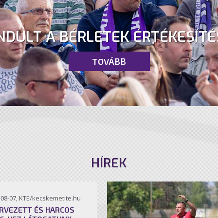
NDULT A BÉRLETEK ÉRTÉKESÍTÉ
TOVÁBB
HÍREK
-08-07, KTE/kecskemetite.hu
RVEZETT ÉS HARCOS