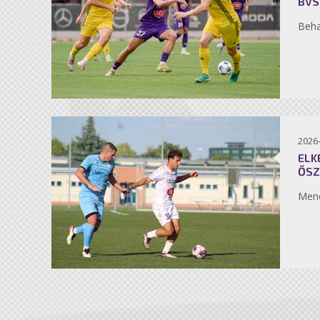
BVS
Beh
2026
ELK
ŐSZ
Men