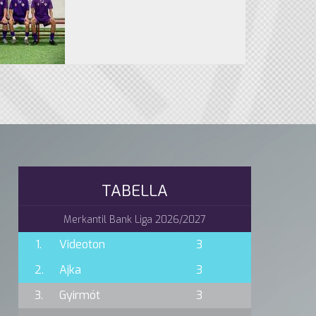
TABELLA
Merkantil Bank Liga 2026/2027
1.
Videoton
3
2.
Ajka
3
3.
Gyirmót
3