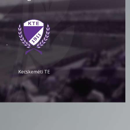
-
Kecskeméti TE