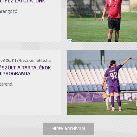
C-HEZ LÁTOGATUNK
arangozó.
-08-06, KTE/kecskemetite.hu
ÉSZÜLT A TARTALÉKOK
I PROGRAMJA
etrend.
HÍREK ARCHÍVUM