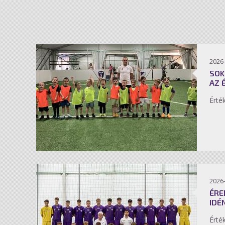
2026-
SOK
AZ 
Érté
2026-
ÉRE
IDÉ
Érté