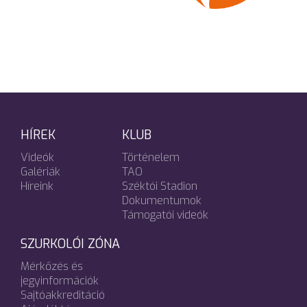
HÍREK
KLUB
Videók
Történelem
Galériák
TAO
Híreink
Széktói Stadion
Dokumentumok
Támogatói videók
SZURKOLÓI ZÓNA
Mérkőzés és
jegyinformációk
Sajtóakkreditáció