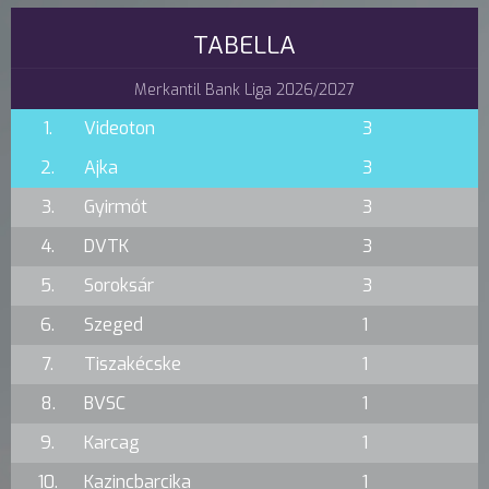
TABELLA
Merkantil Bank Liga 2026/2027
1.
Videoton
3
2.
Ajka
3
3.
Gyirmót
3
4.
DVTK
3
5.
Soroksár
3
6.
Szeged
1
7.
Tiszakécske
1
8.
BVSC
1
9.
Karcag
1
10.
Kazincbarcika
1