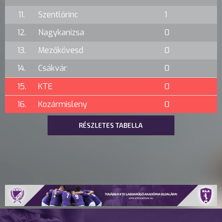
11.
Szentlőrinc
1
12.
Nagykanizsa
0
13.
Mezőkövesd
0
14.
Csákvár
0
15.
KTE
0
16.
Kozármisleny
0
RÉSZLETES TABELLA