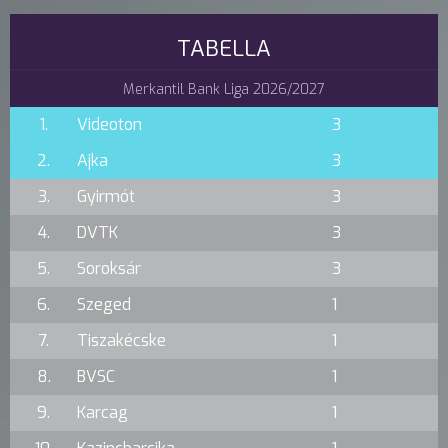
TABELLA
Merkantil Bank Liga 2026/2027
1.
Videoton
3
2.
Ajka
3
3.
Gyirmót
3
4.
DVTK
3
5.
Soroksár
3
6.
Szeged
1
7.
Tiszakécske
1
8.
BVSC
1
9.
Karcag
1