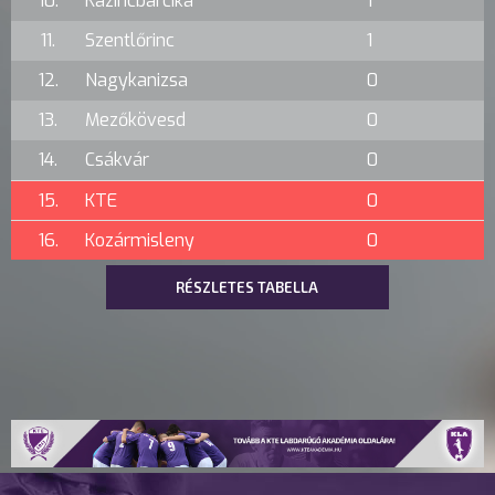
10.
Kazincbarcika
1
11.
Szentlőrinc
1
12.
Nagykanizsa
0
13.
Mezőkövesd
0
14.
Csákvár
0
15.
KTE
0
16.
Kozármisleny
0
RÉSZLETES TABELLA