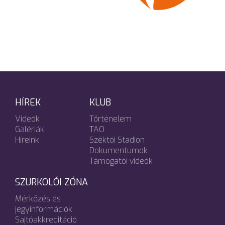
HÍREK
KLUB
Videók
Történelem
Galériák
TAO
Híreink
Széktói Stadion
Dokumentumok
Támogatói videók
SZURKOLÓI ZÓNA
Mérkőzés és
jegyinformációk
Sajtóakkreditáció