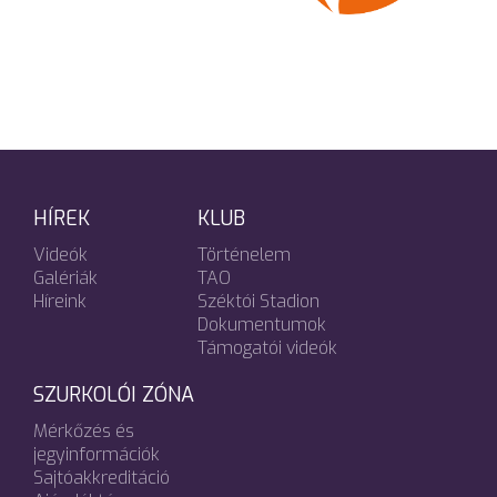
HÍREK
KLUB
Videók
Történelem
Galériák
TAO
Híreink
Széktói Stadion
Dokumentumok
Támogatói videók
SZURKOLÓI ZÓNA
Mérkőzés és
jegyinformációk
Sajtóakkreditáció