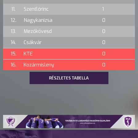
11.
Szentlőrinc
1
12.
Nagykanizsa
0
13.
Mezőkövesd
0
14.
Csákvár
0
15.
KTE
0
16.
Kozármisleny
0
RÉSZLETES TABELLA