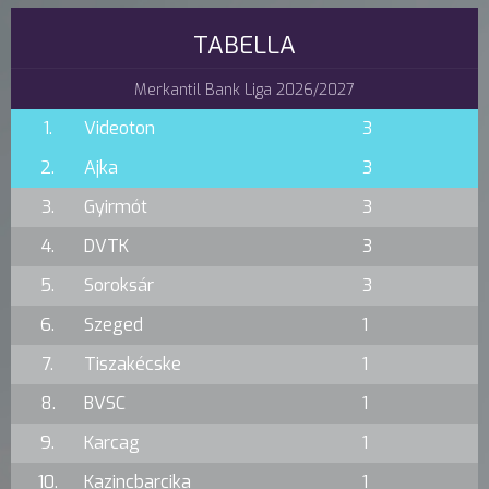
TABELLA
Merkantil Bank Liga 2026/2027
1.
Videoton
3
2.
Ajka
3
3.
Gyirmót
3
4.
DVTK
3
5.
Soroksár
3
6.
Szeged
1
7.
Tiszakécske
1
8.
BVSC
1
9.
Karcag
1
10.
Kazincbarcika
1