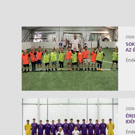
2026-
SOK
AZ 
Érté
2026-
ÉRE
IDÉ
Érté