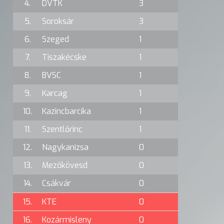
4.
DVTK
3
5.
Soroksár
3
6.
Szeged
1
7.
Tiszakécske
1
8.
BVSC
1
9.
Karcag
1
10.
Kazincbarcika
1
11.
Szentlőrinc
1
12.
Nagykanizsa
0
13.
Mezőkövesd
0
14.
Csákvár
0
15.
KTE
0
16.
Kozármisleny
0