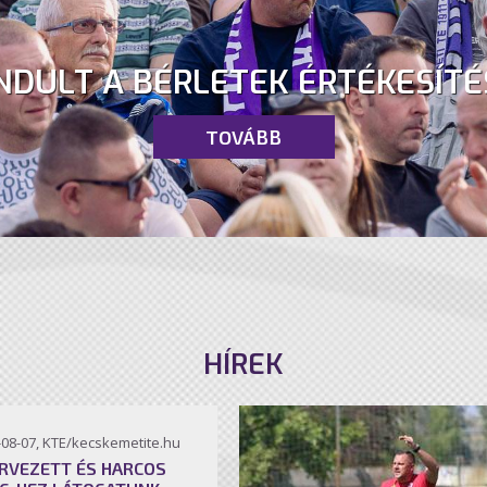
NDULT A BÉRLETEK ÉRTÉKESÍTÉ
TOVÁBB
HÍREK
-08-07, KTE/kecskemetite.hu
RVEZETT ÉS HARCOS