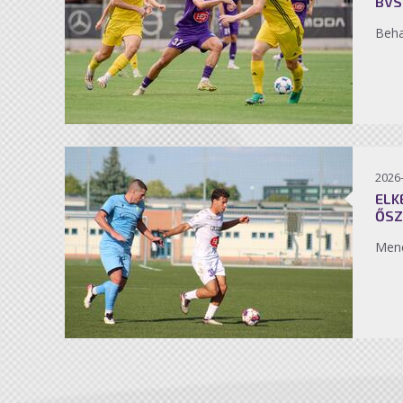
BVS
Beh
2026
ELK
ŐSZ
Men