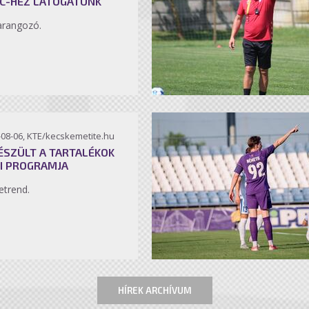
C-HEZ LÁTOGATUNK
arangozó.
-08-06, KTE/kecskemetite.hu
ÉSZÜLT A TARTALÉKOK
I PROGRAMJA
etrend.
HÍREK ARCHÍVUM