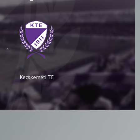
-
Kecskeméti TE