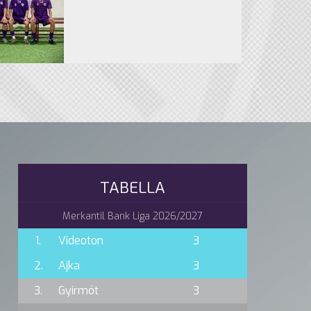
TABELLA
Merkantil Bank Liga 2026/2027
1.
Videoton
3
2.
Ajka
3
3.
Gyirmót
3