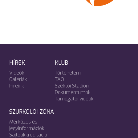
HÍREK
KLUB
Videók
Történelem
Galériák
TAO
Híreink
Széktói Stadion
Dokumentumok
Támogatói videók
SZURKOLÓI ZÓNA
Mérkőzés és
jegyinformációk
Sajtóakkreditáció