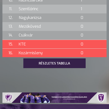
10.
Kazincbarcika
1
11.
Szentlőrinc
1
12.
Nagykanizsa
0
13.
Mezőkövesd
0
14.
Csákvár
0
15.
KTE
0
16.
Kozármisleny
0
RÉSZLETES TABELLA