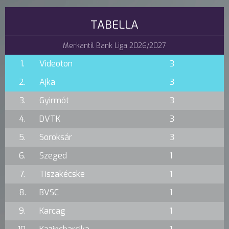
TABELLA
Merkantil Bank Liga 2026/2027
1.
Videoton
3
2.
Ajka
3
3.
Gyirmót
3
4.
DVTK
3
5.
Soroksár
3
6.
Szeged
1
7.
Tiszakécske
1
8.
BVSC
1
9.
Karcag
1