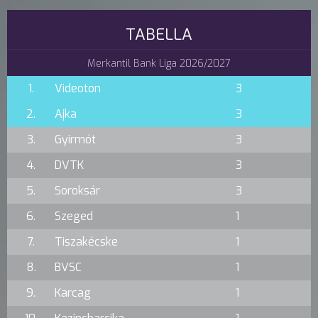
TABELLA
Merkantil Bank Liga 2026/2027
1.
Videoton
3
2.
Ajka
3
3.
Gyirmót
3
4.
DVTK
3
5.
Soroksár
3
6.
Szeged
1
7.
Tiszakécske
1
8.
BVSC
1
9.
Karcag
1