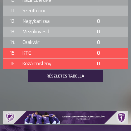
10.
Kazincbarcika
1
11.
Szentlőrinc
1
12.
Nagykanizsa
0
13.
Mezőkövesd
0
14.
Csákvár
0
15.
KTE
0
16.
Kozármisleny
0
RÉSZLETES TABELLA