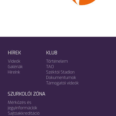
HÍREK
KLUB
Videók
Történelem
Galériák
TAO
Híreink
Széktói Stadion
Dokumentumok
Támogatói videók
SZURKOLÓI ZÓNA
Mérkőzés és
jegyinformációk
Sajtóakkreditáció