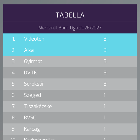
TABELLA
Merkantil Bank Liga 2026/2027
1.
Videoton
3
2.
Ajka
3
3.
Gyirmót
3
4.
DVTK
3
5.
Soroksár
3
6.
Szeged
1
7.
Tiszakécske
1
8.
BVSC
1
9.
Karcag
1