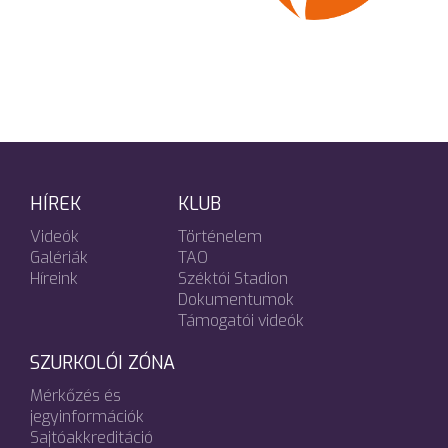
HÍREK
KLUB
Videók
Történelem
Galériák
TAO
Híreink
Széktói Stadion
Dokumentumok
Támogatói videók
SZURKOLÓI ZÓNA
Mérkőzés és
jegyinformációk
Sajtóakkreditáció