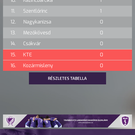
10.
Kazincbarcika
1
11.
Szentlőrinc
1
12.
Nagykanizsa
0
13.
Mezőkövesd
0
14.
Csákvár
0
15.
KTE
0
16.
Kozármisleny
0
RÉSZLETES TABELLA