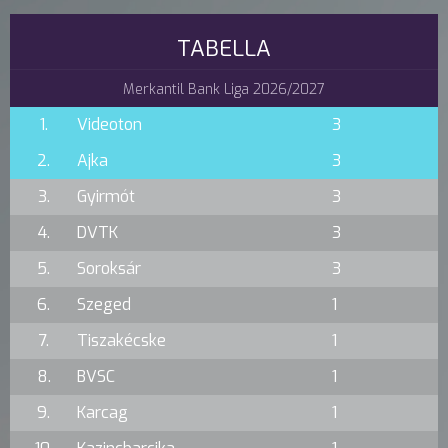
TABELLA
Merkantil Bank Liga 2026/2027
1.
Videoton
3
2.
Ajka
3
3.
Gyirmót
3
4.
DVTK
3
5.
Soroksár
3
6.
Szeged
1
7.
Tiszakécske
1
8.
BVSC
1
9.
Karcag
1