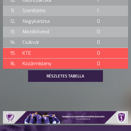
10.
Kazincbarcika
1
11.
Szentlőrinc
1
12.
Nagykanizsa
0
13.
Mezőkövesd
0
14.
Csákvár
0
15.
KTE
0
16.
Kozármisleny
0
RÉSZLETES TABELLA