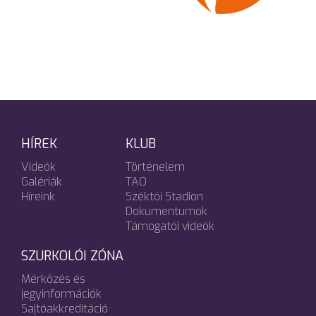
HÍREK
KLUB
Videók
Történelem
Galériák
TAO
Híreink
Széktói Stadion
Dokumentumok
Támogatói videók
SZURKOLÓI ZÓNA
Mérkőzés és
jegyinformációk
Sajtóakkreditáció