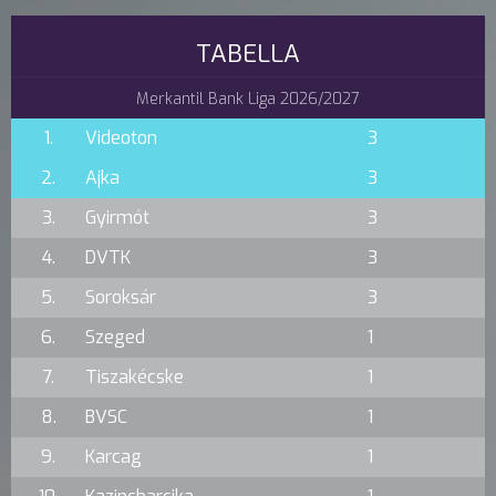
TABELLA
Merkantil Bank Liga 2026/2027
1.
Videoton
3
2.
Ajka
3
3.
Gyirmót
3
4.
DVTK
3
5.
Soroksár
3
6.
Szeged
1
7.
Tiszakécske
1
8.
BVSC
1
9.
Karcag
1