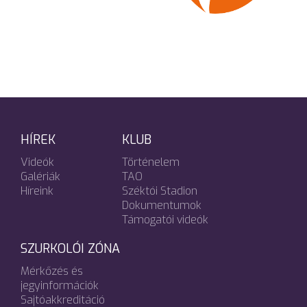
HÍREK
KLUB
Videók
Történelem
Galériák
TAO
Híreink
Széktói Stadion
Dokumentumok
Támogatói videók
SZURKOLÓI ZÓNA
Mérkőzés és
jegyinformációk
Sajtóakkreditáció