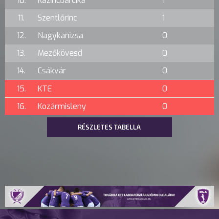
10.
Kazincbarcika
1
11.
Szentlőrinc
1
12.
Nagykanizsa
0
13.
Mezőkövesd
0
14.
Csákvár
0
15.
KTE
0
16.
Kozármisleny
0
RÉSZLETES TABELLA