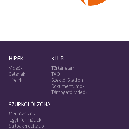
HÍREK
KLUB
Videók
Történelem
Galériák
TAO
Híreink
Széktói Stadion
Dokumentumok
Támogatói videók
SZURKOLÓI ZÓNA
Mérkőzés és
jegyinformációk
Sajtóakkreditáció