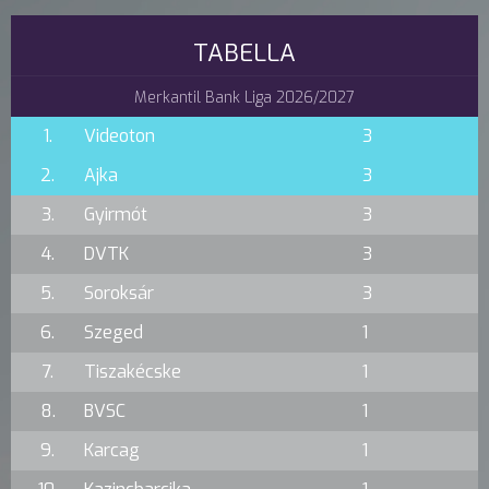
TABELLA
Merkantil Bank Liga 2026/2027
1.
Videoton
3
2.
Ajka
3
3.
Gyirmót
3
4.
DVTK
3
5.
Soroksár
3
6.
Szeged
1
7.
Tiszakécske
1
8.
BVSC
1
9.
Karcag
1