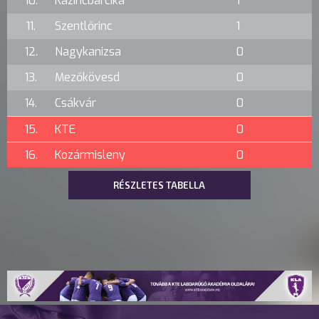
10.
Kazincbarcika
1
11.
Szentlőrinc
1
12.
Nagykanizsa
0
13.
Mezőkövesd
0
14.
Csákvár
0
15.
KTE
0
16.
Kozármisleny
0
RÉSZLETES TABELLA