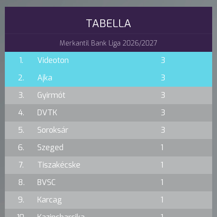
TABELLA
Merkantil Bank Liga 2026/2027
1.
Videoton
3
2.
Ajka
3
3.
Gyirmót
3
4.
DVTK
3
5.
Soroksár
3
6.
Szeged
1
7.
Tiszakécske
1
8.
BVSC
1
9.
Karcag
1