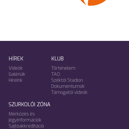
HÍREK
KLUB
Videók
Történelem
Galériák
TAO
Híreink
Széktói Stadion
Dokumentumok
Támogatói videók
SZURKOLÓI ZÓNA
Mérkőzés és
jegyinformációk
Sajtóakkreditáció