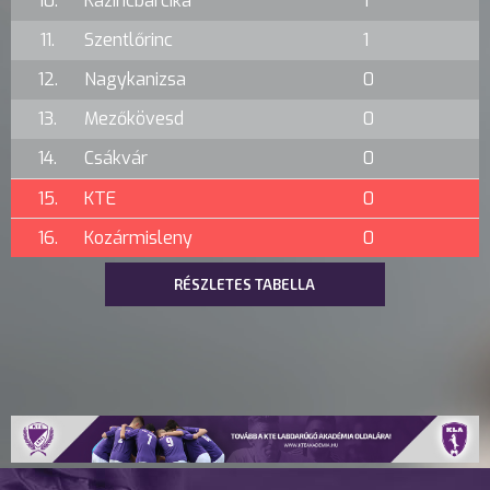
10.
Kazincbarcika
1
11.
Szentlőrinc
1
12.
Nagykanizsa
0
13.
Mezőkövesd
0
14.
Csákvár
0
15.
KTE
0
16.
Kozármisleny
0
RÉSZLETES TABELLA