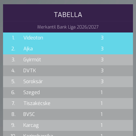
TABELLA
Merkantil Bank Liga 2026/2027
1.
Videoton
3
2.
Ajka
3
3.
Gyirmót
3
4.
DVTK
3
5.
Soroksár
3
6.
Szeged
1
7.
Tiszakécske
1
8.
BVSC
1
9.
Karcag
1