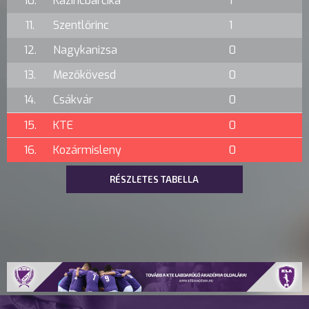
10.
Kazincbarcika
1
11.
Szentlőrinc
1
12.
Nagykanizsa
0
13.
Mezőkövesd
0
14.
Csákvár
0
15.
KTE
0
16.
Kozármisleny
0
RÉSZLETES TABELLA