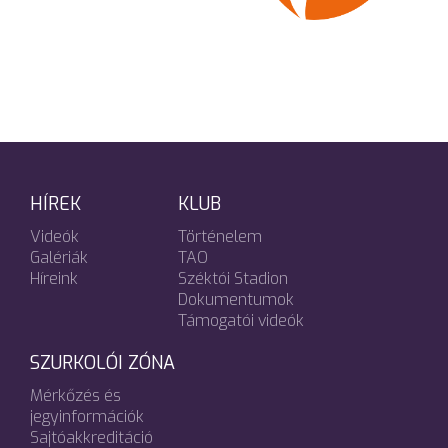
HÍREK
KLUB
Videók
Történelem
Galériák
TAO
Híreink
Széktói Stadion
Dokumentumok
Támogatói videók
SZURKOLÓI ZÓNA
Mérkőzés és
jegyinformációk
Sajtóakkreditáció