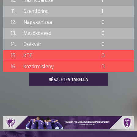
10.
Kazincbarcika
1
11.
Szentlőrinc
1
12.
Nagykanizsa
0
13.
Mezőkövesd
0
14.
Csákvár
0
15.
KTE
0
16.
Kozármisleny
0
RÉSZLETES TABELLA