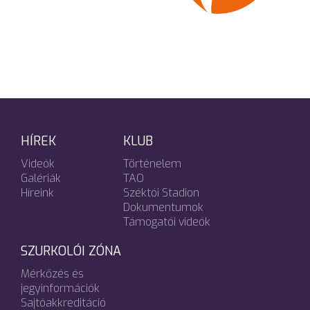
HÍREK
KLUB
Videók
Történelem
Galériák
TAO
Híreink
Széktói Stadion
Dokumentumok
Támogatói videók
SZURKOLÓI ZÓNA
Mérkőzés és
jegyinformációk
Sajtóakkreditáció