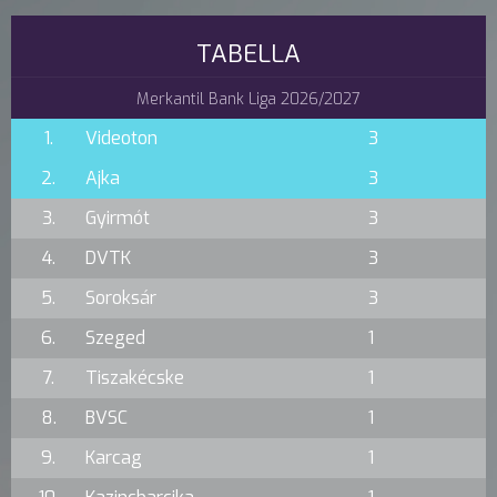
TABELLA
Merkantil Bank Liga 2026/2027
1.
Videoton
3
2.
Ajka
3
3.
Gyirmót
3
4.
DVTK
3
5.
Soroksár
3
6.
Szeged
1
7.
Tiszakécske
1
8.
BVSC
1
9.
Karcag
1