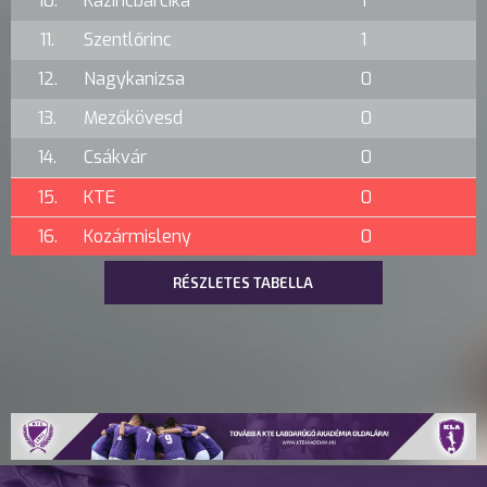
10.
Kazincbarcika
1
11.
Szentlőrinc
1
12.
Nagykanizsa
0
13.
Mezőkövesd
0
14.
Csákvár
0
15.
KTE
0
16.
Kozármisleny
0
RÉSZLETES TABELLA