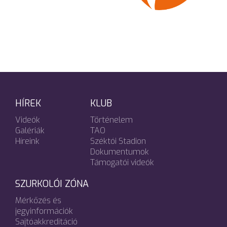
HÍREK
KLUB
Videók
Történelem
Galériák
TAO
Híreink
Széktói Stadion
Dokumentumok
Támogatói videók
SZURKOLÓI ZÓNA
Mérkőzés és
jegyinformációk
Sajtóakkreditáció