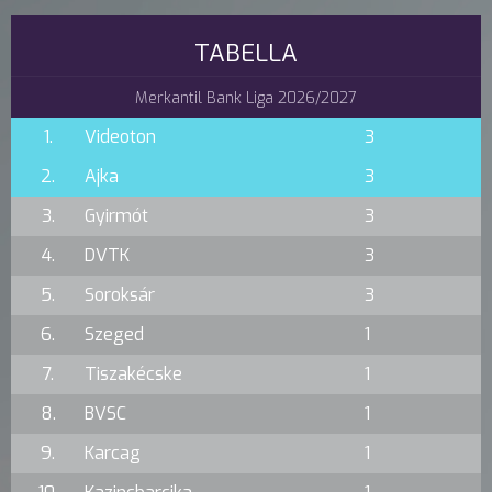
TABELLA
Merkantil Bank Liga 2026/2027
1.
Videoton
3
2.
Ajka
3
3.
Gyirmót
3
4.
DVTK
3
5.
Soroksár
3
6.
Szeged
1
7.
Tiszakécske
1
8.
BVSC
1
9.
Karcag
1