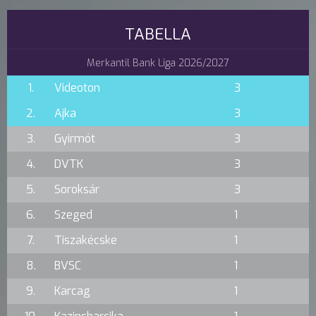
TABELLA
Merkantil Bank Liga 2026/2027
1.
Videoton
3
2.
Ajka
3
3.
Gyirmót
3
4.
DVTK
3
5.
Soroksár
3
6.
Szeged
1
7.
Tiszakécske
1
8.
BVSC
1
9.
Karcag
1