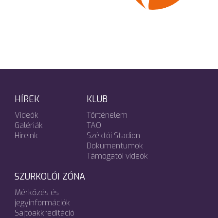
HÍREK
KLUB
Videók
Történelem
Galériák
TAO
Híreink
Széktói Stadion
Dokumentumok
Támogatói videók
SZURKOLÓI ZÓNA
Mérkőzés és
jegyinformációk
Sajtóakkreditáció