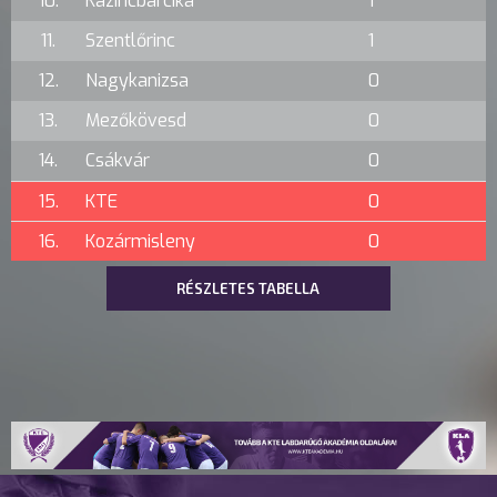
10.
Kazincbarcika
1
11.
Szentlőrinc
1
12.
Nagykanizsa
0
13.
Mezőkövesd
0
14.
Csákvár
0
15.
KTE
0
16.
Kozármisleny
0
RÉSZLETES TABELLA