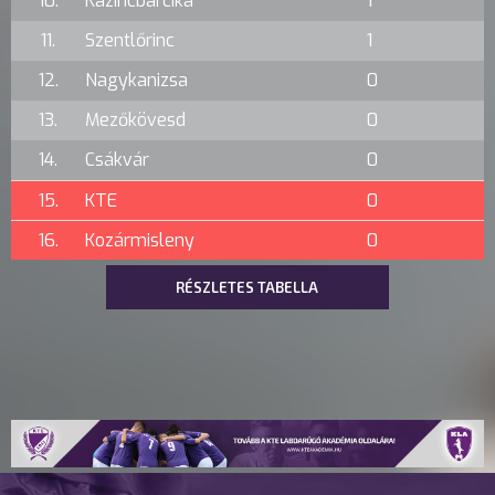
10.
Kazincbarcika
1
11.
Szentlőrinc
1
12.
Nagykanizsa
0
13.
Mezőkövesd
0
14.
Csákvár
0
15.
KTE
0
16.
Kozármisleny
0
RÉSZLETES TABELLA