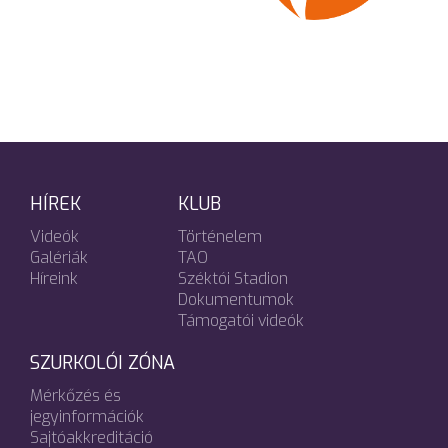
HÍREK
KLUB
Videók
Történelem
Galériák
TAO
Híreink
Széktói Stadion
Dokumentumok
Támogatói videók
SZURKOLÓI ZÓNA
Mérkőzés és
jegyinformációk
Sajtóakkreditáció