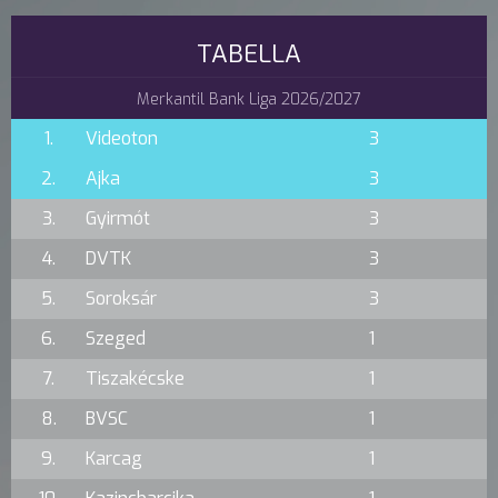
TABELLA
Merkantil Bank Liga 2026/2027
1.
Videoton
3
2.
Ajka
3
3.
Gyirmót
3
4.
DVTK
3
5.
Soroksár
3
6.
Szeged
1
7.
Tiszakécske
1
8.
BVSC
1
9.
Karcag
1