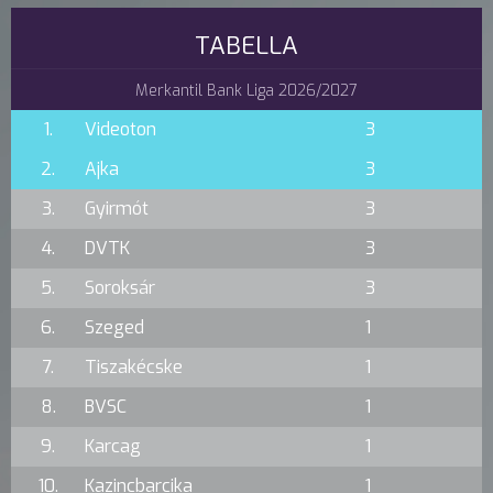
TABELLA
Merkantil Bank Liga 2026/2027
1.
Videoton
3
2.
Ajka
3
3.
Gyirmót
3
4.
DVTK
3
5.
Soroksár
3
6.
Szeged
1
7.
Tiszakécske
1
8.
BVSC
1
9.
Karcag
1
10.
Kazincbarcika
1