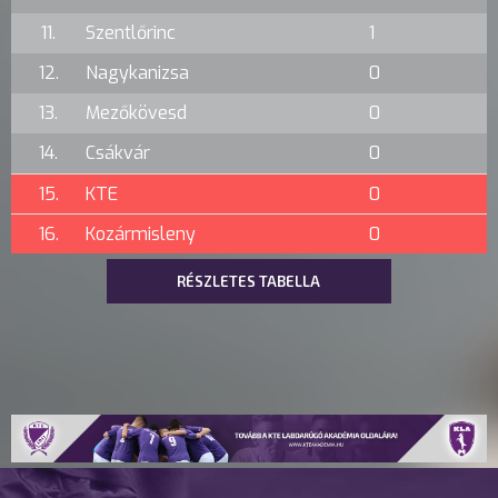
11.
Szentlőrinc
1
12.
Nagykanizsa
0
13.
Mezőkövesd
0
14.
Csákvár
0
15.
KTE
0
16.
Kozármisleny
0
RÉSZLETES TABELLA