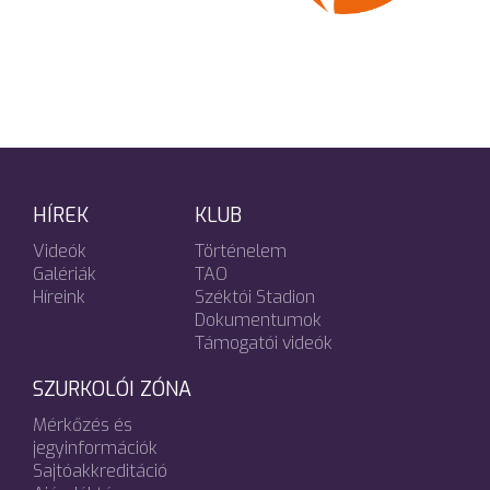
HÍREK
KLUB
Videók
Történelem
Galériák
TAO
Híreink
Széktói Stadion
Dokumentumok
Támogatói videók
SZURKOLÓI ZÓNA
Mérkőzés és
jegyinformációk
Sajtóakkreditáció