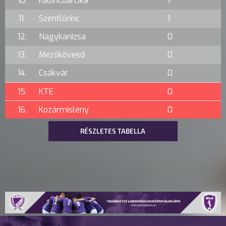
10.
Kazincbarcika
1
11.
Szentlőrinc
1
12.
Nagykanizsa
0
13.
Mezőkövesd
0
14.
Csákvár
0
15.
KTE
0
16.
Kozármisleny
0
RÉSZLETES TABELLA