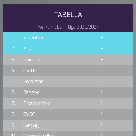
TABELLA
Merkantil Bank Liga 2026/2027
1.
Videoton
3
2.
Ajka
3
3.
Gyirmót
3
4.
DVTK
3
5.
Soroksár
3
6.
Szeged
1
7.
Tiszakécske
1
8.
BVSC
1
9.
Karcag
1