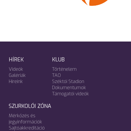
HÍREK
KLUB
Videók
Történelem
Galériák
TAO
Híreink
Széktói Stadion
Dokumentumok
Támogatói videók
SZURKOLÓI ZÓNA
Mérkőzés és
jegyinformációk
Sajtóakkreditáció