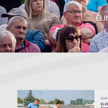
ELI
2026
ELK