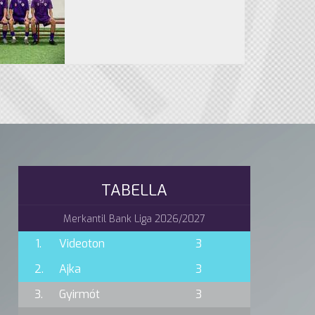
TABELLA
Merkantil Bank Liga 2026/2027
1.
Videoton
3
2.
Ajka
3
3.
Gyirmót
3