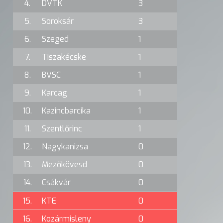
4.
DVTK
3
5.
Soroksár
3
6.
Szeged
1
7.
Tiszakécske
1
8.
BVSC
1
9.
Karcag
1
10.
Kazincbarcika
1
11.
Szentlőrinc
1
12.
Nagykanizsa
0
13.
Mezőkövesd
0
14.
Csákvár
0
15.
KTE
0
16.
Kozármisleny
0