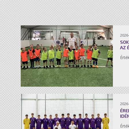
2026-
SOK
AZ 
Érté
2026-
ÉRE
IDÉ
Érté