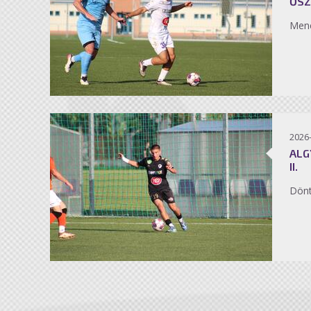
ŐSZ
Men
2026
ALG
II.
Dönt