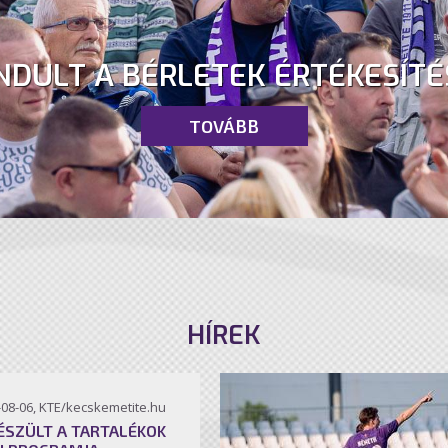
NDULT A BÉRLETEK ÉRTÉKESÍTÉ
TOVÁBB
HÍREK
-08-06, KTE/kecskemetite.hu
ÉSZÜLT A TARTALÉKOK