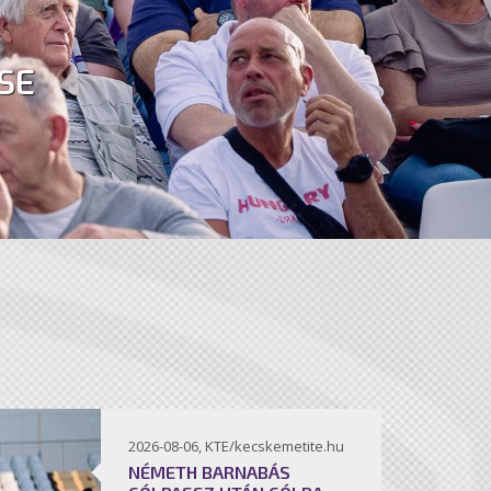
SE
2026-08-06, KTE/kecskemetite.hu
NÉMETH BARNABÁS