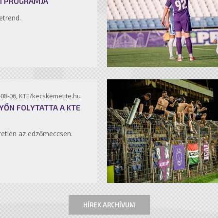
I PROGRAMJA
etrend.
-08-06, KTE/kecskemetite.hu
YŐN FOLYTATTA A KTE
etlen az edzőmeccsen.
HÍREK ARCHÍVUM