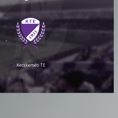
-
Kecskeméti TE