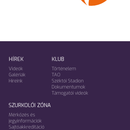
HÍREK
KLUB
Videók
Történelem
Galériák
TAO
Híreink
Széktói Stadion
Dokumentumok
Támogatói videók
SZURKOLÓI ZÓNA
Mérkőzés és
jegyinformációk
Sajtóakkreditáció