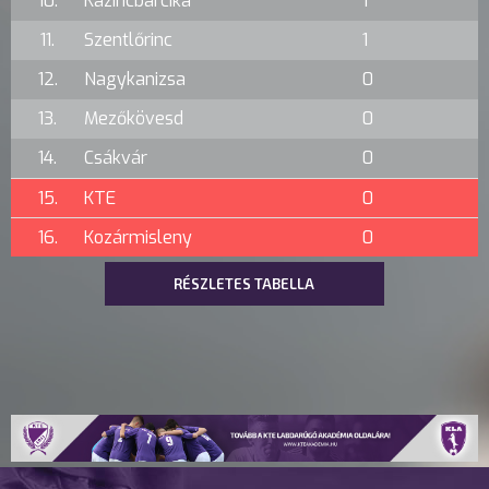
10.
Kazincbarcika
1
11.
Szentlőrinc
1
12.
Nagykanizsa
0
13.
Mezőkövesd
0
14.
Csákvár
0
15.
KTE
0
16.
Kozármisleny
0
RÉSZLETES TABELLA