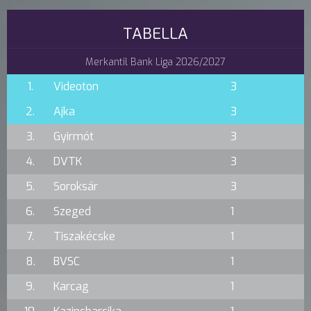
TABELLA
Merkantil Bank Liga 2026/2027
1.
Videoton
3
2.
Ajka
3
3.
Gyirmót
3
4.
DVTK
3
5.
Soroksár
3
6.
Szeged
1
7.
Tiszakécske
1
8.
BVSC
1
9.
Karcag
1