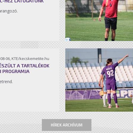
C-HEZ LÁTOGATUNK
arangozó.
-08-06, KTE/kecskemetite.hu
ÉSZÜLT A TARTALÉKOK
I PROGRAMJA
etrend.
HÍREK ARCHÍVUM