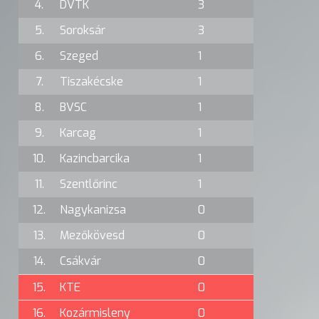
4.
DVTK
3
5.
Soroksár
3
6.
Szeged
1
7.
Tiszakécske
1
8.
BVSC
1
9.
Karcag
1
10.
Kazincbarcika
1
11.
Szentlőrinc
1
12.
Nagykanizsa
0
13.
Mezőkövesd
0
14.
Csákvár
0
15.
KTE
0
16.
Kozármisleny
0