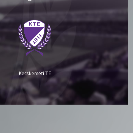
-
Kecskeméti TE