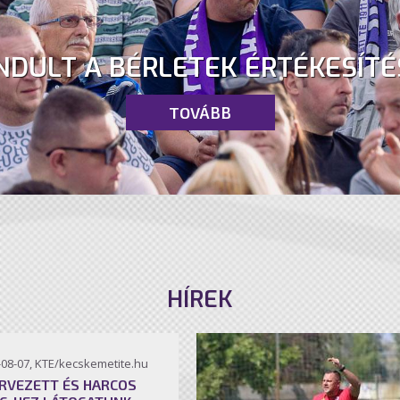
NDULT A BÉRLETEK ÉRTÉKESÍTÉ
TOVÁBB
HÍREK
-08-07, KTE/kecskemetite.hu
RVEZETT ÉS HARCOS