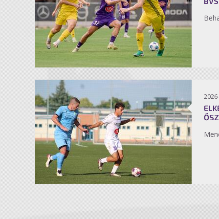
BVS
Beh
2026
ELK
ŐSZ
Men