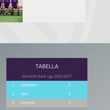
TABELLA
Merkantil Bank Liga 2026/2027
1.
Videoton
3
2.
Ajka
3
3.
Gyirmót
3