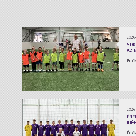
2026-
SOK
AZ 
Érté
2026-
ÉRE
IDÉ
Érté