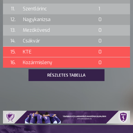
11.
Szentlőrinc
1
12.
Nagykanizsa
0
13.
Mezőkövesd
0
14.
Csákvár
0
15.
KTE
0
16.
Kozármisleny
0
RÉSZLETES TABELLA