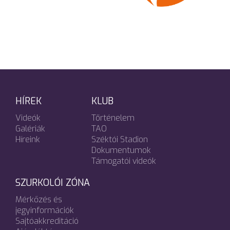
HÍREK
KLUB
Videók
Történelem
Galériák
TAO
Híreink
Széktói Stadion
Dokumentumok
Támogatói videók
SZURKOLÓI ZÓNA
Mérkőzés és
jegyinformációk
Sajtóakkreditáció