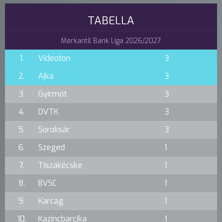
TABELLA
Merkantil Bank Liga 2026/2027
1.
Videoton
3
2.
Ajka
3
3.
Gyirmót
3
4.
DVTK
3
5.
Soroksár
3
6.
Szeged
1
7.
Tiszakécske
1
8.
BVSC
1
9.
Karcag
1
10.
Kazincbarcika
1