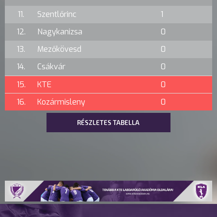
11.
Szentlőrinc
1
12.
Nagykanizsa
0
13.
Mezőkövesd
0
14.
Csákvár
0
15.
KTE
0
16.
Kozármisleny
0
RÉSZLETES TABELLA