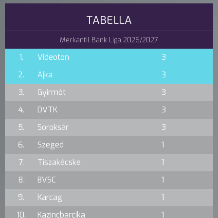
TABELLA
Merkantil Bank Liga 2026/2027
1.
Videoton
3
2.
Ajka
3
3.
Gyirmót
3
4.
DVTK
3
5.
Soroksár
3
6.
Szeged
1
7.
Tiszakécske
1
8.
BVSC
1
9.
Karcag
1
10.
Kazincbarcika
1