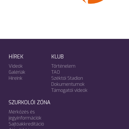
HÍREK
KLUB
Videók
Történelem
Galériák
TAO
Híreink
Széktói Stadion
Dokumentumok
Támogatói videók
SZURKOLÓI ZÓNA
Mérkőzés és
jegyinformációk
Sajtóakkreditáció