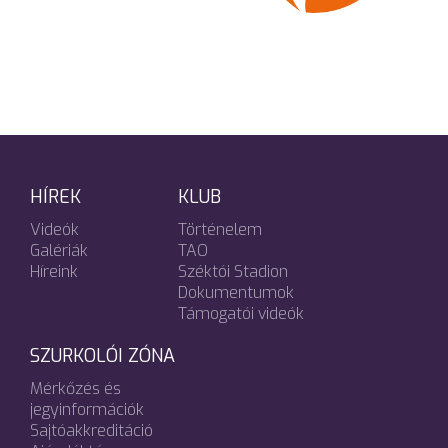
HÍREK
KLUB
Videók
Történelem
Galériák
TAO
Híreink
Széktói Stadion
Dokumentumok
Támogatói videók
SZURKOLÓI ZÓNA
Mérkőzés és
jegyinformációk
Sajtóakkreditáció