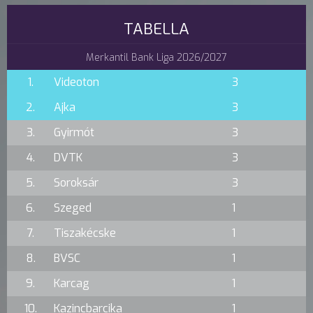
TABELLA
Merkantil Bank Liga 2026/2027
1.
Videoton
3
2.
Ajka
3
3.
Gyirmót
3
4.
DVTK
3
5.
Soroksár
3
6.
Szeged
1
7.
Tiszakécske
1
8.
BVSC
1
9.
Karcag
1
10.
Kazincbarcika
1