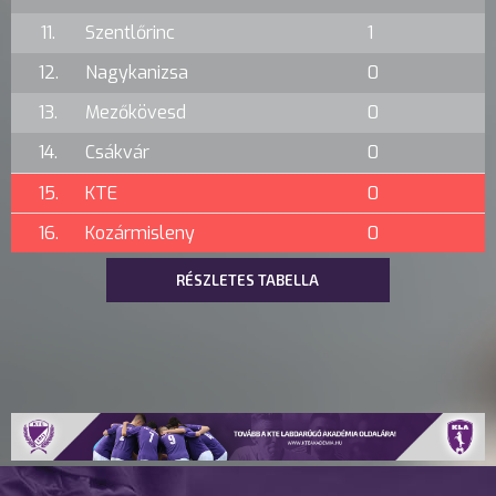
11.
Szentlőrinc
1
12.
Nagykanizsa
0
13.
Mezőkövesd
0
14.
Csákvár
0
15.
KTE
0
16.
Kozármisleny
0
RÉSZLETES TABELLA