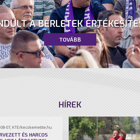
NDULT A BÉRLETEK ÉRTÉKESÍTÉ
TOVÁBB
HÍREK
-08-07, KTE/kecskemetite.hu
RVEZETT ÉS HARCOS