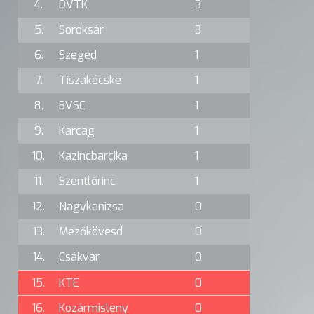
4.
DVTK
3
5.
Soroksár
3
6.
Szeged
1
7.
Tiszakécske
1
8.
BVSC
1
9.
Karcag
1
10.
Kazincbarcika
1
11.
Szentlőrinc
1
12.
Nagykanizsa
0
13.
Mezőkövesd
0
14.
Csákvár
0
15.
KTE
0
16.
Kozármisleny
0