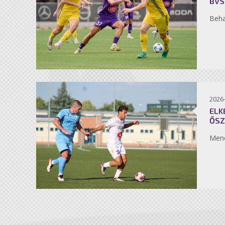
BVS
Beh
2026
ELK
ŐSZ
Men