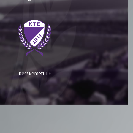
-
Kecskeméti TE