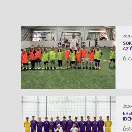
2026-
SOK
AZ 
Érté
2026-
ÉRE
IDÉ
Érté