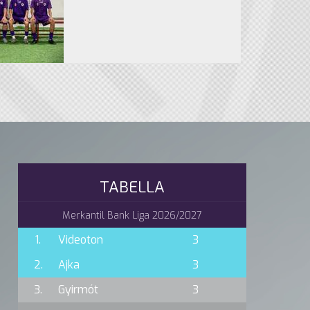
TABELLA
Merkantil Bank Liga 2026/2027
1.
Videoton
3
2.
Ajka
3
3.
Gyirmót
3