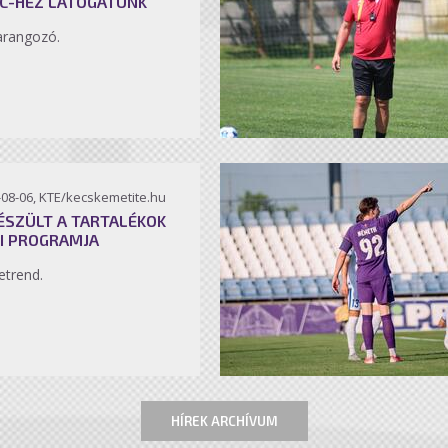
C-HEZ LÁTOGATUNK
arangozó.
-08-06, KTE/kecskemetite.hu
ÉSZÜLT A TARTALÉKOK
I PROGRAMJA
etrend.
HÍREK ARCHÍVUM