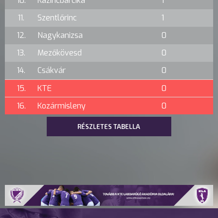
10.
Kazincbarcika
1
11.
Szentlőrinc
1
12.
Nagykanizsa
0
13.
Mezőkövesd
0
14.
Csákvár
0
15.
KTE
0
16.
Kozármisleny
0
RÉSZLETES TABELLA