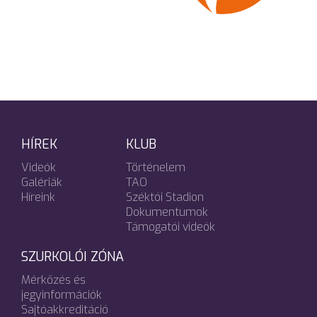
HÍREK
KLUB
Videók
Történelem
Galériák
TAO
Híreink
Széktói Stadion
Dokumentumok
Támogatói videók
SZURKOLÓI ZÓNA
Mérkőzés és
jegyinformációk
Sajtóakkreditáció