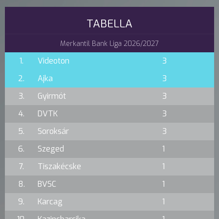
TABELLA
Merkantil Bank Liga 2026/2027
1.
Videoton
3
2.
Ajka
3
3.
Gyirmót
3
4.
DVTK
3
5.
Soroksár
3
6.
Szeged
1
7.
Tiszakécske
1
8.
BVSC
1
9.
Karcag
1