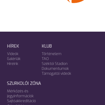
HÍREK
KLUB
Videók
Történelem
Galériák
TAO
Híreink
Széktói Stadion
Dokumentumok
Támogatói videók
SZURKOLÓI ZÓNA
Mérkőzés és
jegyinformációk
Sajtóakkreditáció