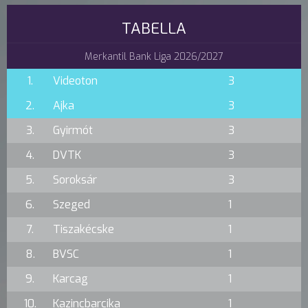
TABELLA
Merkantil Bank Liga 2026/2027
1.
Videoton
3
2.
Ajka
3
3.
Gyirmót
3
4.
DVTK
3
5.
Soroksár
3
6.
Szeged
1
7.
Tiszakécske
1
8.
BVSC
1
9.
Karcag
1
10.
Kazincbarcika
1