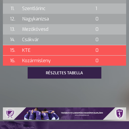
11.
Szentlőrinc
1
12.
Nagykanizsa
0
13.
Mezőkövesd
0
14.
Csákvár
0
15.
KTE
0
16.
Kozármisleny
0
RÉSZLETES TABELLA