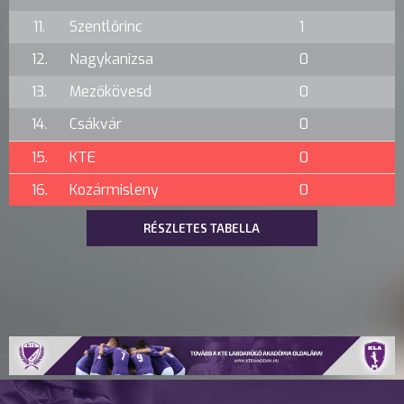
11.
Szentlőrinc
1
12.
Nagykanizsa
0
13.
Mezőkövesd
0
14.
Csákvár
0
15.
KTE
0
16.
Kozármisleny
0
RÉSZLETES TABELLA