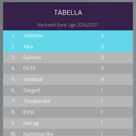
TABELLA
Merkantil Bank Liga 2026/2027
1.
Videoton
3
2.
Ajka
3
3.
Gyirmót
3
4.
DVTK
3
5.
Soroksár
3
6.
Szeged
1
7.
Tiszakécske
1
8.
BVSC
1
9.
Karcag
1
10.
Kazincbarcika
1