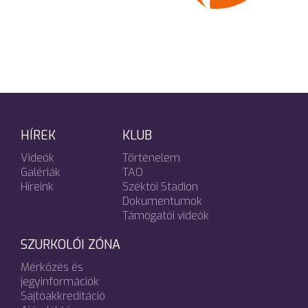
HÍREK
KLUB
Videók
Történelem
Galériák
TAO
Híreink
Széktói Stadion
Dokumentumok
Támogatói videók
SZURKOLÓI ZÓNA
Mérkőzés és
jegyinformációk
Sajtóakkreditáció