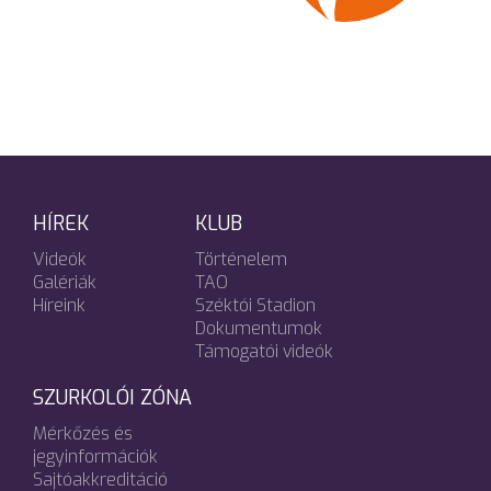
HÍREK
KLUB
Videók
Történelem
Galériák
TAO
Híreink
Széktói Stadion
Dokumentumok
Támogatói videók
SZURKOLÓI ZÓNA
Mérkőzés és
jegyinformációk
Sajtóakkreditáció