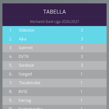
TABELLA
Merkantil Bank Liga 2026/2027
1.
Videoton
3
2.
Ajka
3
3.
Gyirmót
3
4.
DVTK
3
5.
Soroksár
3
6.
Szeged
1
7.
Tiszakécske
1
8.
BVSC
1
9.
Karcag
1