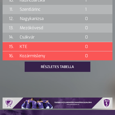
10.
Kazincbarcika
1
11.
Szentlőrinc
1
12.
Nagykanizsa
0
13.
Mezőkövesd
0
14.
Csákvár
0
15.
KTE
0
16.
Kozármisleny
0
RÉSZLETES TABELLA