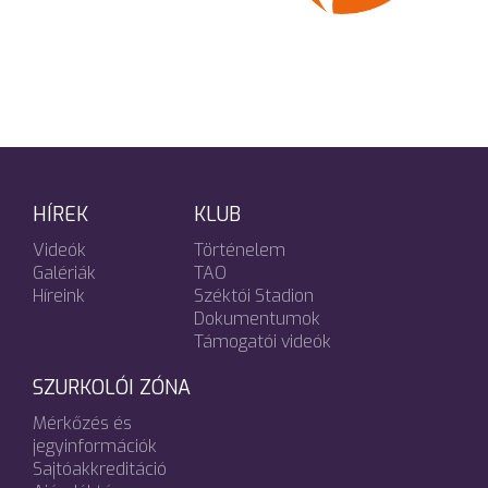
HÍREK
KLUB
Videók
Történelem
Galériák
TAO
Híreink
Széktói Stadion
Dokumentumok
Támogatói videók
SZURKOLÓI ZÓNA
Mérkőzés és
jegyinformációk
Sajtóakkreditáció