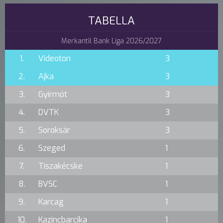
TABELLA
Merkantil Bank Liga 2026/2027
1.
Videoton
3
2.
Ajka
3
3.
Gyirmót
3
4.
DVTK
3
5.
Soroksár
3
6.
Szeged
1
7.
Tiszakécske
1
8.
BVSC
1
9.
Karcag
1
10.
Kazincbarcika
1