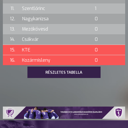
11.
Szentlőrinc
1
12.
Nagykanizsa
0
13.
Mezőkövesd
0
14.
Csákvár
0
15.
KTE
0
16.
Kozármisleny
0
RÉSZLETES TABELLA