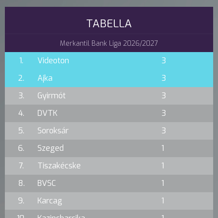
TABELLA
Merkantil Bank Liga 2026/2027
1.
Videoton
3
2.
Ajka
3
3.
Gyirmót
3
4.
DVTK
3
5.
Soroksár
3
6.
Szeged
1
7.
Tiszakécske
1
8.
BVSC
1
9.
Karcag
1