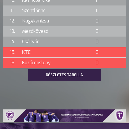
10.
Kazincbarcika
1
11.
Szentlőrinc
1
12.
Nagykanizsa
0
13.
Mezőkövesd
0
14.
Csákvár
0
15.
KTE
0
16.
Kozármisleny
0
RÉSZLETES TABELLA