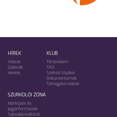
HÍREK
KLUB
Videók
Történelem
Galériák
TAO
Híreink
Széktói Stadion
Dokumentumok
Támogatói videók
SZURKOLÓI ZÓNA
Mérkőzés és
jegyinformációk
Sajtóakkreditáció