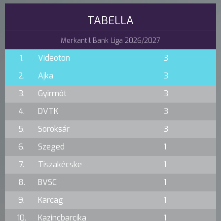
TABELLA
Merkantil Bank Liga 2026/2027
1.
Videoton
3
2.
Ajka
3
3.
Gyirmót
3
4.
DVTK
3
5.
Soroksár
3
6.
Szeged
1
7.
Tiszakécske
1
8.
BVSC
1
9.
Karcag
1
10.
Kazincbarcika
1