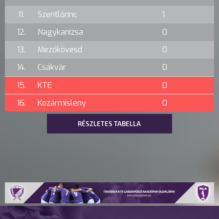
11.
Szentlőrinc
1
12.
Nagykanizsa
0
13.
Mezőkövesd
0
14.
Csákvár
0
15.
KTE
0
16.
Kozármisleny
0
RÉSZLETES TABELLA