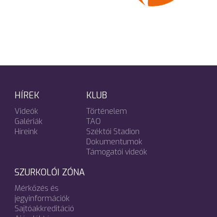
HÍREK
KLUB
Videók
Történelem
Galériák
TAO
Híreink
Széktói Stadion
Dokumentumok
Támogatói videók
SZURKOLÓI ZÓNA
Mérkőzés és
jegyinformációk
Sajtóakkreditáció