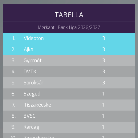
TABELLA
Merkantil Bank Liga 2026/2027
1.
Videoton
3
2.
Ajka
3
3.
Gyirmót
3
4.
DVTK
3
5.
Soroksár
3
6.
Szeged
1
7.
Tiszakécske
1
8.
BVSC
1
9.
Karcag
1