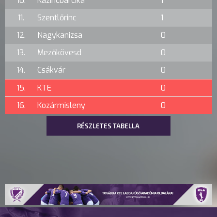
10.
Kazincbarcika
1
11.
Szentlőrinc
1
12.
Nagykanizsa
0
13.
Mezőkövesd
0
14.
Csákvár
0
15.
KTE
0
16.
Kozármisleny
0
RÉSZLETES TABELLA