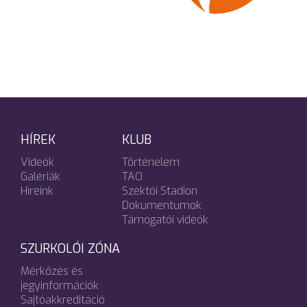
HÍREK
KLUB
Videók
Történelem
Galériák
TAO
Híreink
Széktói Stadion
Dokumentumok
Támogatói videók
SZURKOLÓI ZÓNA
Mérkőzés és
jegyinformációk
Sajtóakkreditáció