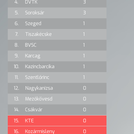
4.
DVTK
3
5.
Soroksár
3
6.
Szeged
1
7.
Tiszakécske
1
8.
BVSC
1
9.
Karcag
1
10.
Kazincbarcika
1
11.
Szentlőrinc
1
12.
Nagykanizsa
0
13.
Mezőkövesd
0
14.
Csákvár
0
15.
KTE
0
16.
Kozármisleny
0