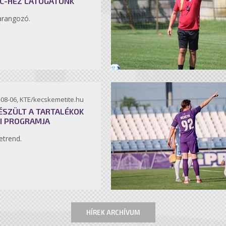
C-HEZ LÁTOGATUNK
arangozó.
-08-06, KTE/kecskemetite.hu
ÉSZÜLT A TARTALÉKOK
I PROGRAMJA
etrend.
HÍREK ARCHÍVUM