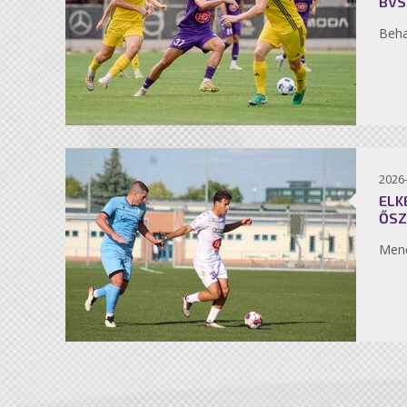
BVS
Beh
2026
ELK
ŐSZ
Men