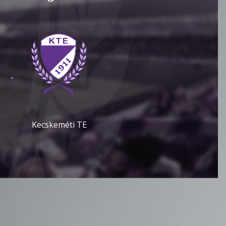
-
Kecskeméti TE