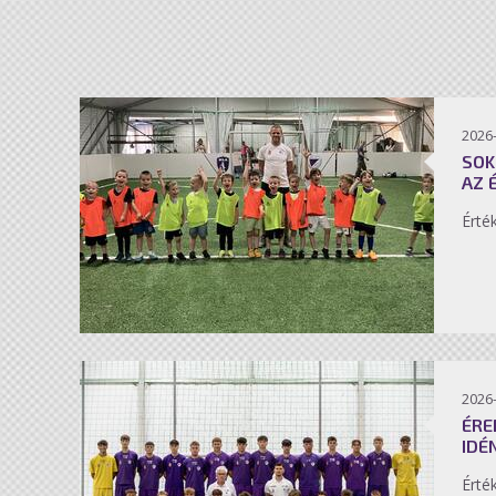
2026-
SOK
AZ 
Érté
2026-
ÉRE
IDÉ
Érté