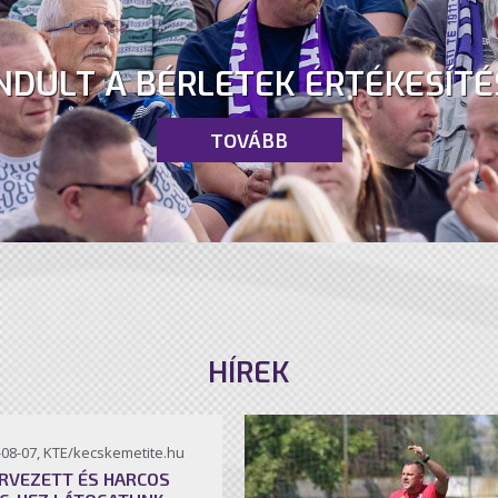
NDULT A BÉRLETEK ÉRTÉKESÍTÉ
TOVÁBB
HÍREK
-08-07, KTE/kecskemetite.hu
RVEZETT ÉS HARCOS