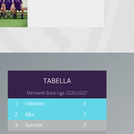
TABELLA
Merkantil Bank Liga 2026/2027
1.
Videoton
3
2.
Ajka
3
3.
Gyirmót
3