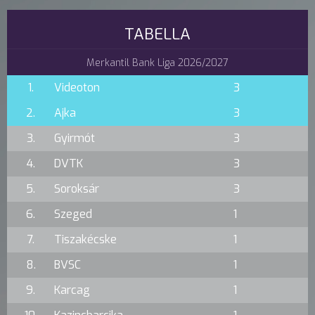
TABELLA
Merkantil Bank Liga 2026/2027
1.
Videoton
3
2.
Ajka
3
3.
Gyirmót
3
4.
DVTK
3
5.
Soroksár
3
6.
Szeged
1
7.
Tiszakécske
1
8.
BVSC
1
9.
Karcag
1