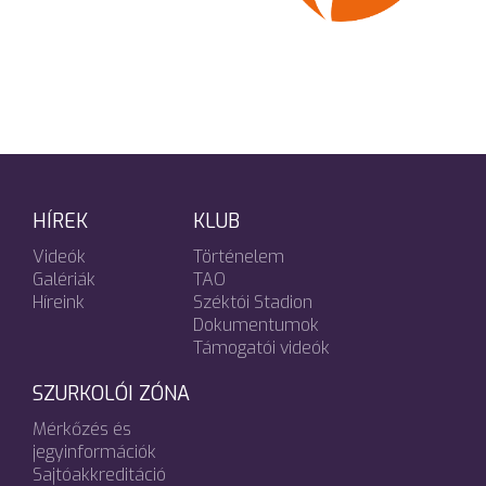
HÍREK
KLUB
Videók
Történelem
Galériák
TAO
Híreink
Széktói Stadion
Dokumentumok
Támogatói videók
SZURKOLÓI ZÓNA
Mérkőzés és
jegyinformációk
Sajtóakkreditáció