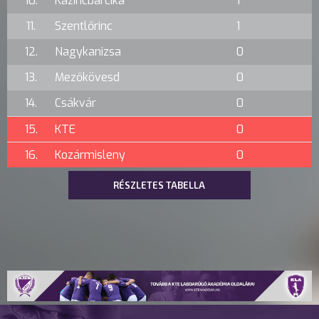
10.
Kazincbarcika
1
11.
Szentlőrinc
1
12.
Nagykanizsa
0
13.
Mezőkövesd
0
14.
Csákvár
0
15.
KTE
0
16.
Kozármisleny
0
RÉSZLETES TABELLA