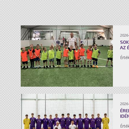
2026-
SOK
AZ 
Érté
2026-
ÉRE
IDÉ
Érté