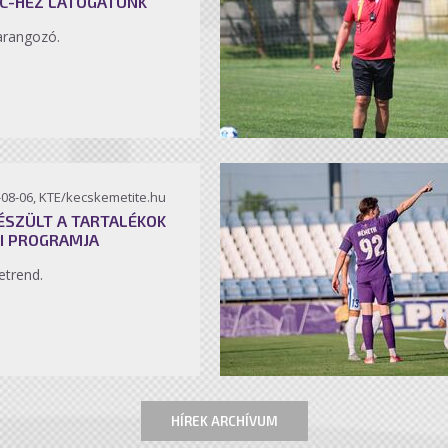
C-HEZ LÁTOGATUNK
arangozó.
-08-06, KTE/kecskemetite.hu
ÉSZÜLT A TARTALÉKOK
I PROGRAMJA
etrend.
HÍREK ARCHÍVUM