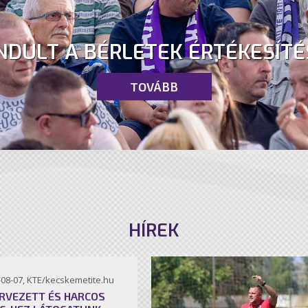
NDULT A BÉRLETEK ÉRTÉKESÍTÉ
TOVÁBB
HÍREK
-08-07, KTE/kecskemetite.hu
RVEZETT ÉS HARCOS