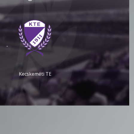
-
Kecskeméti TE