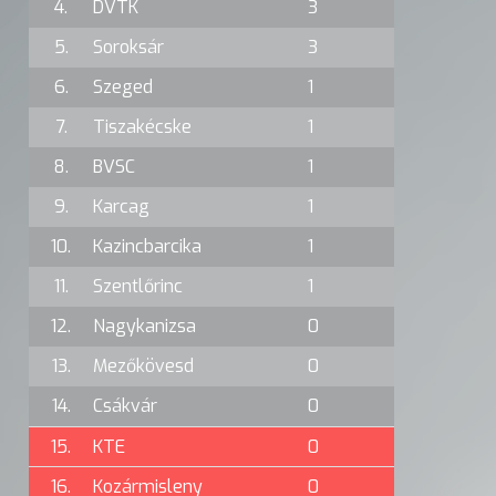
4.
DVTK
3
5.
Soroksár
3
6.
Szeged
1
7.
Tiszakécske
1
8.
BVSC
1
9.
Karcag
1
10.
Kazincbarcika
1
11.
Szentlőrinc
1
12.
Nagykanizsa
0
13.
Mezőkövesd
0
14.
Csákvár
0
15.
KTE
0
16.
Kozármisleny
0