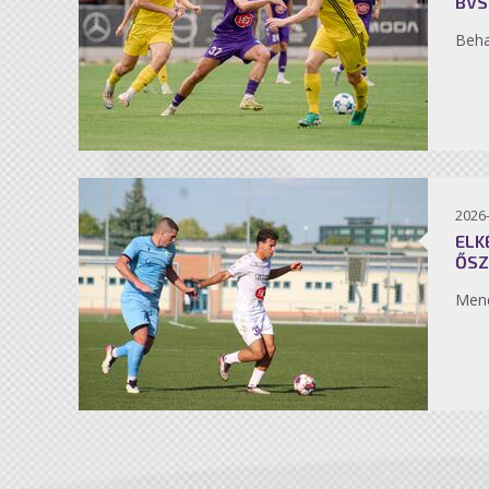
BVS
Beh
2026
ELK
ŐSZ
Men