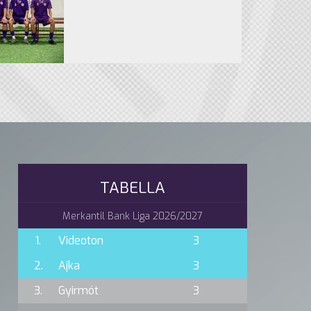
TABELLA
Merkantil Bank Liga 2026/2027
1.
Videoton
3
2.
Ajka
3
3.
Gyirmót
3