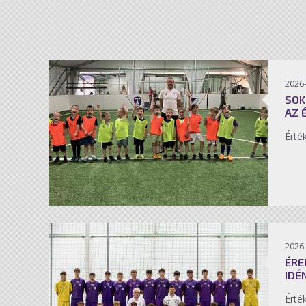
2026-
SOK
AZ 
Érté
2026-
ÉRE
IDÉ
Érté