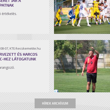
SÉRET JÁR A
PATNAK
i értékelés.
-08-07, KTE/kecskemetite.hu
RVEZETT ÉS HARCOS
C-HEZ LÁTOGATUNK
arangozó.
HÍREK ARCHÍVUM