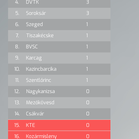
4.
DVTK
3
5.
Soroksár
3
6.
Szeged
1
7.
Tiszakécske
1
8.
BVSC
1
9.
Karcag
1
10.
Kazincbarcika
1
11.
Szentlőrinc
1
12.
Nagykanizsa
0
13.
Mezőkövesd
0
14.
Csákvár
0
15.
KTE
0
16.
Kozármisleny
0