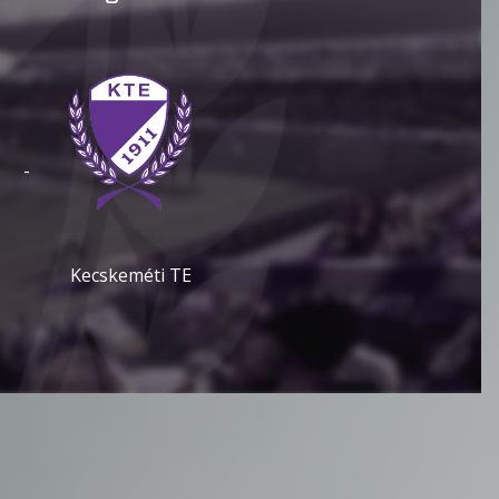
-
Kecskeméti TE