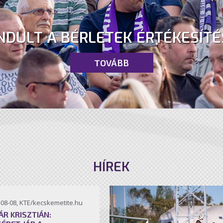
NDULT A BÉRLETEK ÉRTÉKESÍTÉ
TOVÁBB
HÍREK
-08-08, KTE/kecskemetite.hu
ÁR KRISZTIÁN: