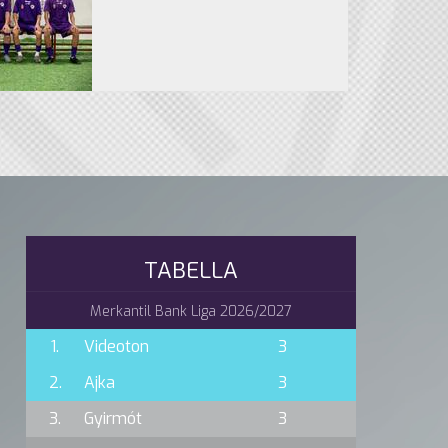
TABELLA
Merkantil Bank Liga 2026/2027
1.
Videoton
3
2.
Ajka
3
3.
Gyirmót
3