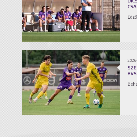
DIC
CSA
Edző
2026
SZE
BVS
Beh