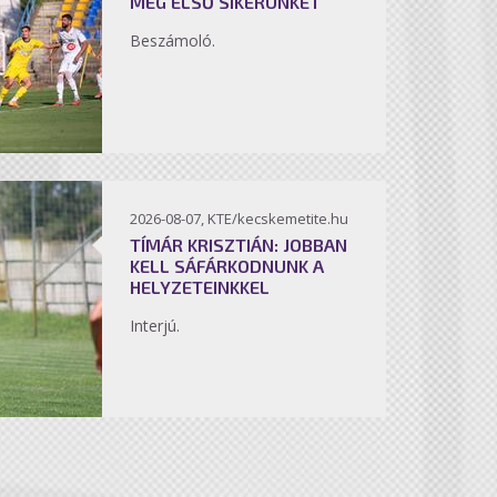
MEG ELSŐ SIKERÜNKET
Beszámoló.
2026-08-07, KTE/kecskemetite.hu
TÍMÁR KRISZTIÁN: JOBBAN
KELL SÁFÁRKODNUNK A
HELYZETEINKKEL
Interjú.