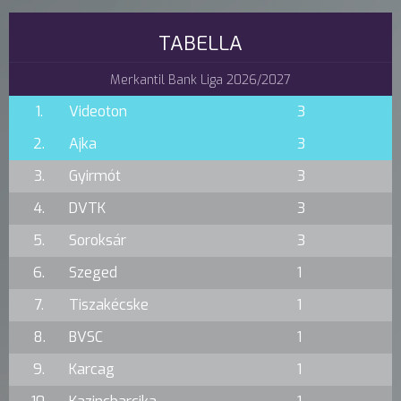
TABELLA
Merkantil Bank Liga 2026/2027
1.
Videoton
3
2.
Ajka
3
3.
Gyirmót
3
4.
DVTK
3
5.
Soroksár
3
6.
Szeged
1
7.
Tiszakécske
1
8.
BVSC
1
9.
Karcag
1