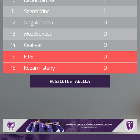
10.
Kazincbarcika
1
11.
Szentlőrinc
1
12.
Nagykanizsa
0
13.
Mezőkövesd
0
14.
Csákvár
0
15.
KTE
0
16.
Kozármisleny
0
RÉSZLETES TABELLA