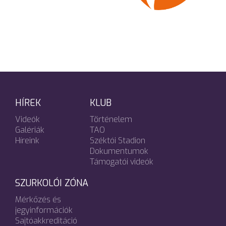
HÍREK
KLUB
Videók
Történelem
Galériák
TAO
Híreink
Széktói Stadion
Dokumentumok
Támogatói videók
SZURKOLÓI ZÓNA
Mérkőzés és
jegyinformációk
Sajtóakkreditáció