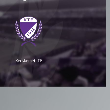
-
Kecskeméti TE