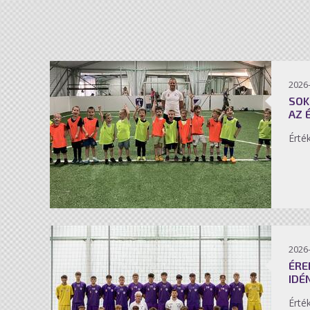
2026-
SOK
AZ 
Érté
2026-
ÉRE
IDÉ
Érté