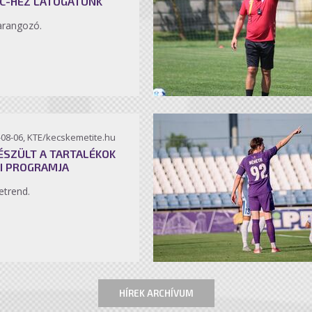
C-HEZ LÁTOGATUNK
arangozó.
-08-06, KTE/kecskemetite.hu
ÉSZÜLT A TARTALÉKOK
I PROGRAMJA
etrend.
HÍREK ARCHÍVUM