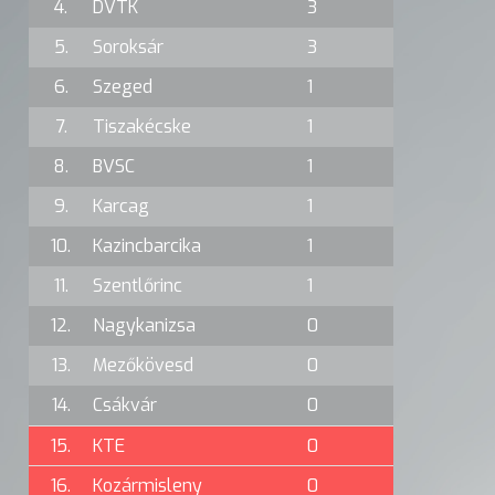
4.
DVTK
3
5.
Soroksár
3
6.
Szeged
1
7.
Tiszakécske
1
8.
BVSC
1
9.
Karcag
1
10.
Kazincbarcika
1
11.
Szentlőrinc
1
12.
Nagykanizsa
0
13.
Mezőkövesd
0
14.
Csákvár
0
15.
KTE
0
16.
Kozármisleny
0