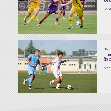
BVS
Beh
2026
ELK
ŐSZ
Men