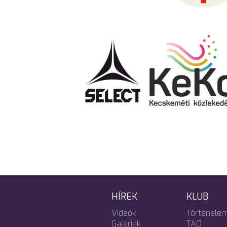
HÍREK
KLUB
Videók
Történele
Galériák
TAO