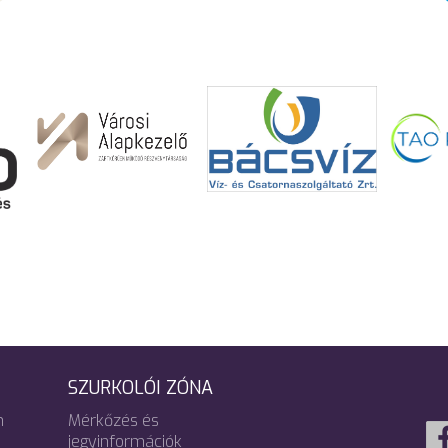
SZURKOLÓI ZÓNA
m
Mérkőzés és
jegyinformációk