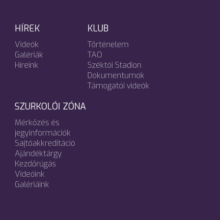
HÍREK
KLUB
Videók
Történelem
Galériák
TAO
Híreink
Széktói Stadion
Dokumentumok
Támogatói videók
SZURKOLÓI ZÓNA
Mérkőzés és
jegyinformációk
Sajtóakkreditáció
Ajándéktárgy
Kezdőrúgás
Videóink
Galériáink