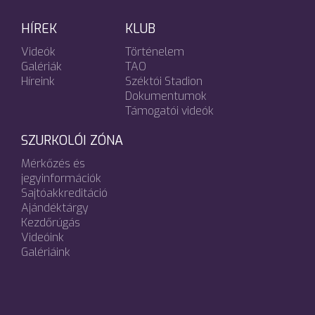
HÍREK
KLUB
Videók
Történelem
Galériák
TAO
Híreink
Széktói Stadion
Dokumentumok
Támogatói videók
SZURKOLÓI ZÓNA
Mérkőzés és
jegyinformációk
Sajtóakkreditáció
Ajándéktárgy
Kezdőrúgás
Videóink
Galériáink