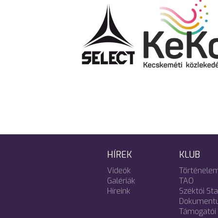
HÍREK
KLUB
Videók
Történele
Galériák
TAO
Híreink
Széktói St
Dokument
Támogatói 