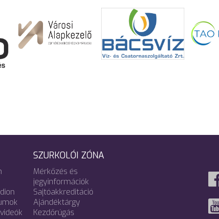
SZURKOLÓI ZÓNA
m
Mérkőzés és
jegyinformációk
adion
Sajtóakkreditáció
umok
Ajándéktárgy
videók
Kezdőrúgás