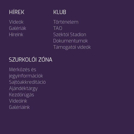
HÍREK
KLUB
Videók
Történelem
Galériák
TAO
Híreink
Széktói Stadion
Dokumentumok
Támogatói videók
SZURKOLÓI ZÓNA
Mérkőzés és
jegyinformációk
Sajtóakkreditáció
Ajándéktárgy
Kezdőrúgás
Videóink
Galériáink