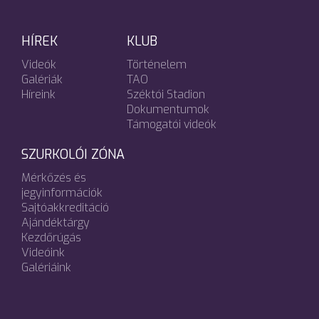
HÍREK
KLUB
Videók
Történelem
Galériák
TAO
Híreink
Széktói Stadion
Dokumentumok
Támogatói videók
SZURKOLÓI ZÓNA
Mérkőzés és
jegyinformációk
Sajtóakkreditáció
Ajándéktárgy
Kezdőrúgás
Videóink
Galériáink