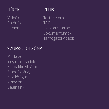
HÍREK
KLUB
Videók
Történelem
Galériák
TAO
Híreink
Széktói Stadion
Dokumentumok
Támogatói videók
SZURKOLÓI ZÓNA
Mérkőzés és
jegyinformációk
Sajtóakkreditáció
Ajándéktárgy
Kezdőrúgás
Videóink
Galériáink