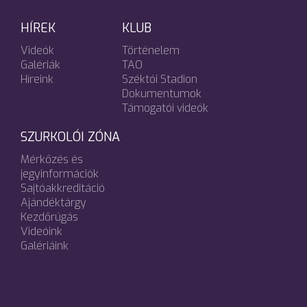
HÍREK
KLUB
Videók
Történelem
Galériák
TAO
Híreink
Széktói Stadion
Dokumentumok
Támogatói videók
SZURKOLÓI ZÓNA
Mérkőzés és
jegyinformációk
Sajtóakkreditáció
Ajándéktárgy
Kezdőrúgás
Videóink
Galériáink