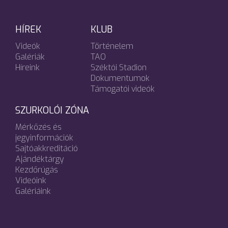
HÍREK
KLUB
Videók
Történelem
Galériák
TAO
Híreink
Széktói Stadion
Dokumentumok
Támogatói videók
SZURKOLÓI ZÓNA
Mérkőzés és
jegyinformációk
Sajtóakkreditáció
Ajándéktárgy
Kezdőrúgás
Videóink
Galériáink