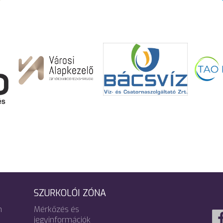
SZURKOLÓI ZÓNA
m
Mérkőzés és
jegyinformációk