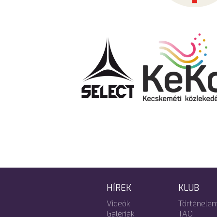
HÍREK
KLUB
Videók
Történele
Galériák
TAO